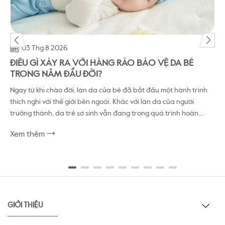
03 Thg 8 2026
ĐIỀU GÌ XẢY RA VỚI HÀNG RÀO BẢO VỆ DA BÉ
C
TRONG NĂM ĐẦU ĐỜI?
Ngay từ khi chào đời, làn da của bé đã bắt đầu một hành trình
L
thích nghi với thế giới bên ngoài. Khác với làn da của người
m
trưởng thành, da trẻ sơ sinh vẫn đang trong quá trình hoàn...
t
Xem thêm
X
GIỚI THIỆU