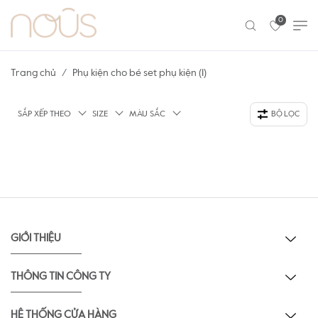
0
Trang chủ
Phụ kiện cho bé set phụ kiện (1)
SẮP XẾP THEO
SIZE
MÀU SẮC
BỘ LỌC
GIỚI THIỆU
THÔNG TIN CÔNG TY
HỆ THỐNG CỬA HÀNG