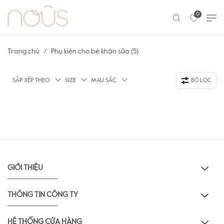
0
Trang chủ
Phụ kiện cho bé khăn sữa (5)
SẮP XẾP THEO
SIZE
MÀU SẮC
BỘ LỌC
GIỚI THIỆU
THÔNG TIN CÔNG TY
HỆ THỐNG CỬA HÀNG