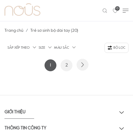
0
Trang chủ
Trẻ sơ sinh bộ dài tay (20)
SẮP XẾP THEO
SIZE
MÀU SẮC
BỘ LỌC
1
2
GIỚI THIỆU
THÔNG TIN CÔNG TY