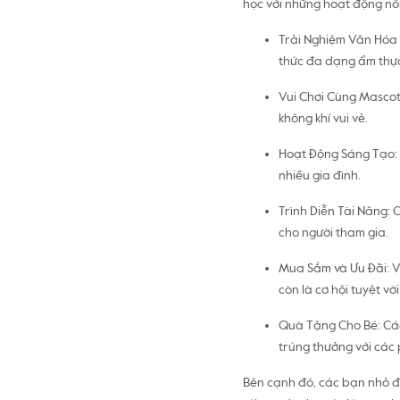
học với những hoạt động nổi
Trải Nghiệm Văn Hóa 
thức đa dạng ẩm thự
Vui Chơi Cùng Mascot
không khí vui vẻ.
Hoạt Động Sáng Tạo: 
nhiều gia đình.
Trình Diễn Tài Năng: C
cho người tham gia.
Mua Sắm và Ưu Đãi: Vớ
còn là cơ hội tuyệt v
Quà Tặng Cho Bé: Các 
trúng thưởng với các
Bên cạnh đó, các bạn nhỏ 