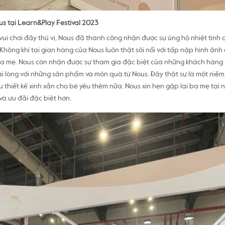
s tại Learn&Play Festival 2023
i chơi đầy thú vị, Nous đã thành công nhận được sự ủng hộ nhiệt tình 
 Không khí tại gian hàng của Nous luôn thật sôi nổi với tấp nập hình ản
ba mẹ. Nous còn nhận được sự tham gia đặc biệt của những khách hàng
ài lòng với những sản phẩm và món quà từ Nous. Đây thật sự là một niềm 
thiết kế xinh xắn cho bé yêu thêm nữa. Nous xin hẹn gặp lại ba mẹ tại n
và ưu đãi đặc biệt hơn.