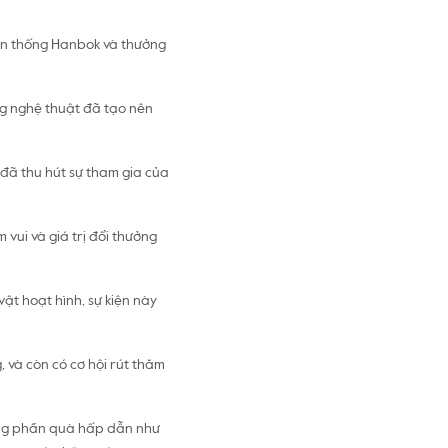
yền thống Hanbok và thưởng
g nghệ thuật đã tạo nên
đã thu hút sự tham gia của
 vui và giá trị đổi thưởng
ật hoạt hình, sự kiện này
 và còn có cơ hội rút thăm
ững phần quà hấp dẫn như