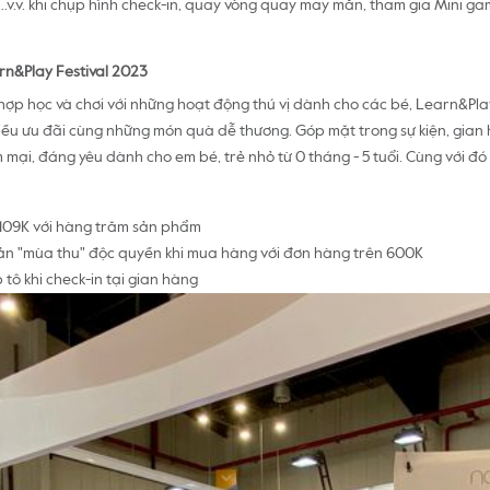
,..v.v. khi chụp hình check-in, quay vòng quay may mắn, tham gia Mini g
rn&Play Festival 2023
 hợp học và chơi với những hoạt động thú vị dành cho các bé, Learn&Play
hiều ưu đãi cùng những món quà dễ thương. Góp mặt trong sự kiện, gia
mại, đáng yêu dành cho em bé, trẻ nhỏ từ 0 tháng - 5 tuổi. Cùng với đó
, 109K với hàng trăm sản phẩm
bản "mùa thu" độc quyền khi mua hàng với đơn hàng trên 600K
tô khi check-in tại gian hàng