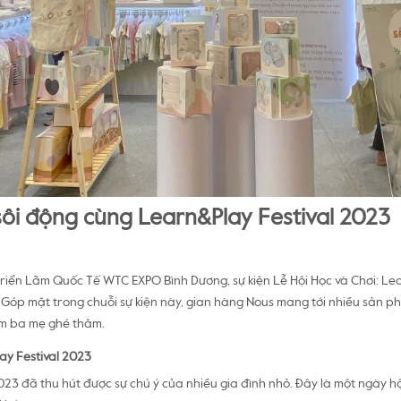
sôi động cùng Learn&Play Festival 2023
 Triển Lãm Quốc Tế WTC EXPO Bình Dương, sự kiện Lễ Hội Học và Chơi: Le
. Góp mặt trong chuỗi sự kiện này, gian hàng Nous mang tới nhiều sản 
ăm ba mẹ ghé thăm.
lay Festival 2023
023 đã thu hút được sự chú ý của nhiều gia đình nhỏ. Đây là một ngày hội