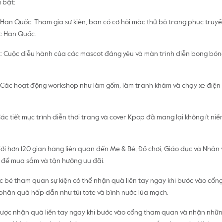
 bật:
Hàn Quốc: Tham gia sự kiện, bạn có cơ hội mặc thử bộ trang phục tru
c Hàn Quốc.
: Cuộc diễu hành của các mascot đáng yêu và màn trình diễn bong bón
Các hoạt động workshop như làm gốm, làm tranh khảm và chạy xe điện 
ác tiết mục trình diễn thời trang và cover Kpop đã mang lại không ít niềm
i hơn 120 gian hàng liên quan đến Mẹ & Bé, Đồ chơi, Giáo dục và Nhân v
ời để mua sắm và tận hưởng ưu đãi.
bé tham quan sự kiện có thể nhận quà liền tay ngay khi bước vào cổng,
 phần quà hấp dẫn như túi tote và bình nước lúa mạch.
được nhận quà liền tay ngay khi bước vào cổng tham quan và nhận nh