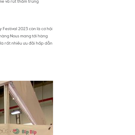
ame và rút thăm trúng
 Festival 2023 còn là cơ hội
n hàng Nous mang tới hàng
 là rất nhiều ưu đãi hấp dẫn