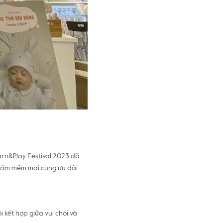
arn&Play Festival 2023 đã
phẩm mềm mại cùng ưu đãi
 kết hợp giữa vui chơi và