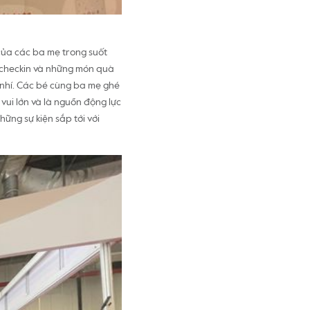
của các ba mẹ trong suốt
h checkin và những món quà
 nhí. Các bé cùng ba mẹ ghé
vui lớn và là nguồn động lực
hững sự kiện sắp tới với