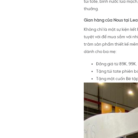
túi tote, bình nước lúa mạch
thưởng.
Gian hàng của Nous tại Lea
Không chỉ là một sự kiện kết
tuyệt vời để mua sắm với n
trăm sản phẩm thiết kế mềm 
dành cho ba mẹ:
Đồng giá từ 89K, 99K
Tặng túi tote phiên 
Tặng một cuốn Bé tập 