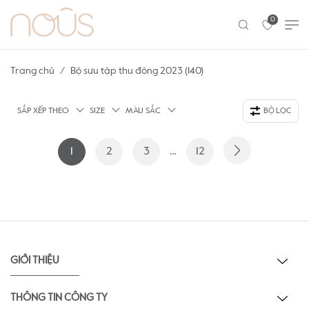
0
Trang chủ
Bộ sưu tập thu đông 2023 (140)
SẮP XẾP THEO
SIZE
MÀU SẮC
BỘ LỌC
1
2
3
…
12
GIỚI THIỆU
THÔNG TIN CÔNG TY