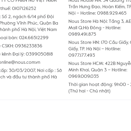
TY CỔ PHẦN NU VIỆT NAM
Nous House HN: 34 Quang Tr
Trần Hưng Đạo, Hoàn Kiếm, TP
thuế: 0107126252
Nội – Hotline: 0988.929.465
:
Số 2, ngách 6/14 phố Đội
Nous Store Hà Nội: Tầng 3, 
Phường Vĩnh Phúc, Quận Ba
Mall Q.Hà Đông - Hotline:
Thành phố Hà Nội, Việt Nam
0989.491.875
hoại bàn:
024.66512299
Nous Store HN: 170 Cầu Giấy,
e CSKH:
0936233836
Giấy, TP. Hà Nội – Hotline:
 kênh Đại lý:
0399050818
0977.177.493
online@nous.com.vn
Nous Store HCM: 422B Nguyễ
Minh Khai, Quận 3 – Hotline:
ấp: 30/03/2007, Nơi cấp : Sở
0969.009.035
ch và đầu tư thành phố Hà
Thời gian hoạt động: 9h00 -
(Thứ hai - Chủ nhật)