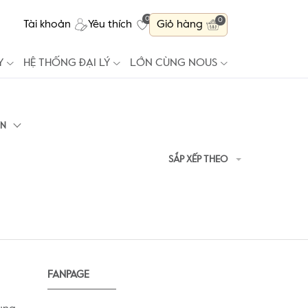
0
0
Tài khoản
Yêu thích
Giỏ hàng
Y
HỆ THỐNG ĐẠI LÝ
LỚN CÙNG NOUS
ÁN
SẮP XẾP THEO
FANPAGE