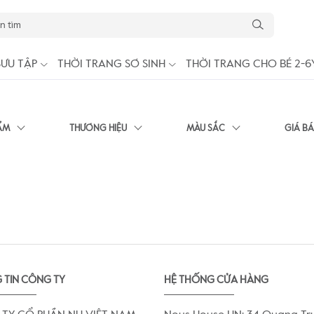
SƯU TẬP
THỜI TRANG SƠ SINH
THỜI TRANG CHO BÉ 2-6
ẨM
THƯƠNG HIỆU
MÀU SẮC
GIÁ B
 TIN CÔNG TY
HỆ THỐNG CỬA HÀNG