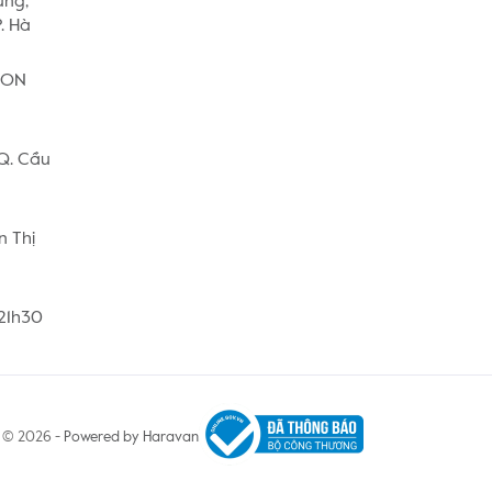
ung,
. Hà
AEON
 Q. Cầu
n Thị
 21h30
© 2026 -
Powered by Haravan