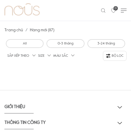
0
Trang chủ
Hàng mới (117)
All
0-3 tháng
3-24 tháng
SẮP XẾP THEO
SIZE
MÀU SẮC
BỘ LỌC
GIỚI THIỆU
THÔNG TIN CÔNG TY