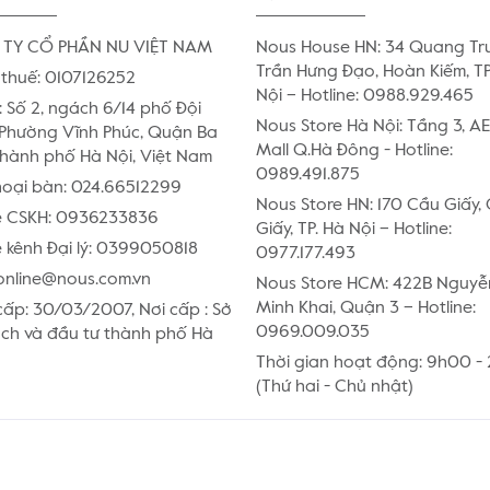
TY CỔ PHẦN NU VIỆT NAM
Nous House HN: 34 Quang Tr
Trần Hưng Đạo, Hoàn Kiếm, TP
thuế: 0107126252
Nội – Hotline: 0988.929.465
:
Số 2, ngách 6/14 phố Đội
Nous Store Hà Nội: Tầng 3, 
Phường Vĩnh Phúc, Quận Ba
Mall Q.Hà Đông - Hotline:
Thành phố Hà Nội, Việt Nam
0989.491.875
hoại bàn:
024.66512299
Nous Store HN: 170 Cầu Giấy,
e CSKH:
0936233836
Giấy, TP. Hà Nội – Hotline:
 kênh Đại lý:
0399050818
0977.177.493
online@nous.com.vn
Nous Store HCM: 422B Nguyễ
Minh Khai, Quận 3 – Hotline:
ấp: 30/03/2007, Nơi cấp : Sở
0969.009.035
ch và đầu tư thành phố Hà
Thời gian hoạt động: 9h00 -
(Thứ hai - Chủ nhật)