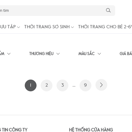
SƯU TẬP
THỜI TRANG SƠ SINH
THỜI TRANG CHO BÉ 2-6
ẨM
THƯƠNG HIỆU
MÀU SẮC
GIÁ B
1
2
3
…
9
 TIN CÔNG TY
HỆ THỐNG CỬA HÀNG