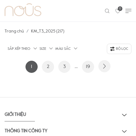
0
Trang chủ
KM_T3_2025 (217)
SẮP XẾP THEO
SIZE
MÀU SẮC
BỘ LỌC
1
2
3
…
19
GIỚI THIỆU
THÔNG TIN CÔNG TY