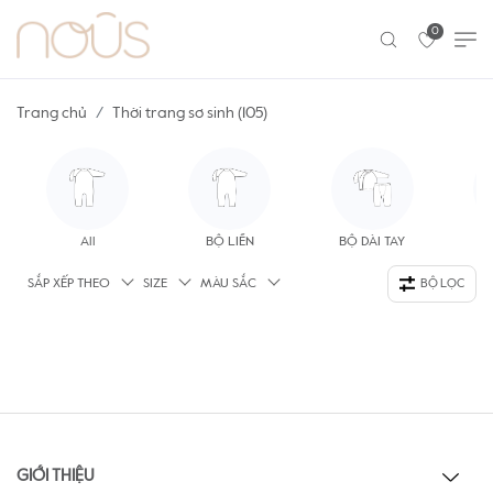
0
Trang chủ
Thời trang sơ sinh (105)
All
BỘ LIỀN
BỘ DÀI TAY
Á
SẮP XẾP THEO
SIZE
MÀU SẮC
BỘ LỌC
GIỚI THIỆU