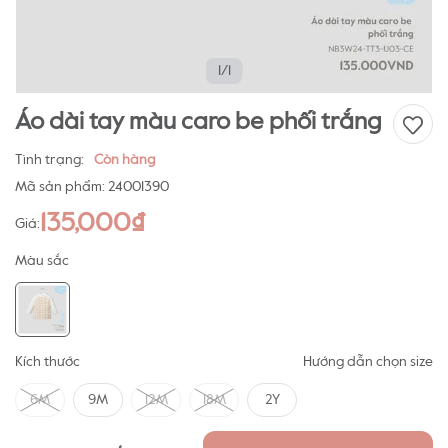
1/1
Áo dài tay màu caro be phối trắng
Tình trạng:
Còn hàng
Mã sản phẩm:
24001390
135,000₫
Giá:
Màu sắc
Kích thước
Hướng dẫn chọn size
6M
9M
12M
18M
2Y