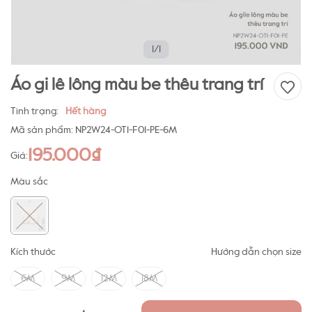
1/1
Áo gi lê lông màu be thêu trang trí
Tình trạng:
Hết hàng
Mã sản phẩm:
NP2W24-OT1-F01-PE-6M
195.000₫
Giá:
Màu sắc
Kích thước
Hướng dẫn chọn size
6M
9M
12M
18M