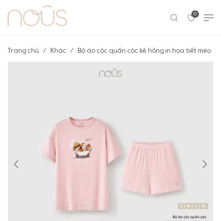
0
Trang chủ
Khác
Bộ áo cộc quần cộc kẻ hồng in họa tiết mèo