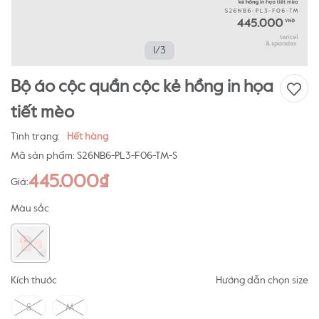
1/3
Bộ áo cộc quần cộc kẻ hồng in họa
tiết mèo
Tình trạng:
Hết hàng
Mã sản phẩm:
S26NB6-PL3-F06-TM-S
445.000₫
Giá:
Màu sắc
Kích thước
Hướng dẫn chọn size
S
M