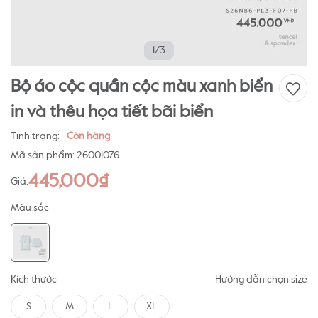
1/3
Bộ áo cộc quần cộc màu xanh biển
in và thêu họa tiết bãi biển
Tình trạng:
Còn hàng
Mã sản phẩm:
26001076
445,000₫
Giá:
Màu sắc
Kích thước
Hướng dẫn chọn size
S
M
L
XL