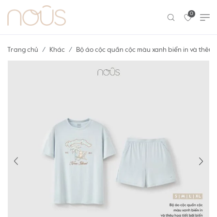
0
Trang chủ
Khác
Bộ áo cộc quần cộc màu xanh biển in và thêu h