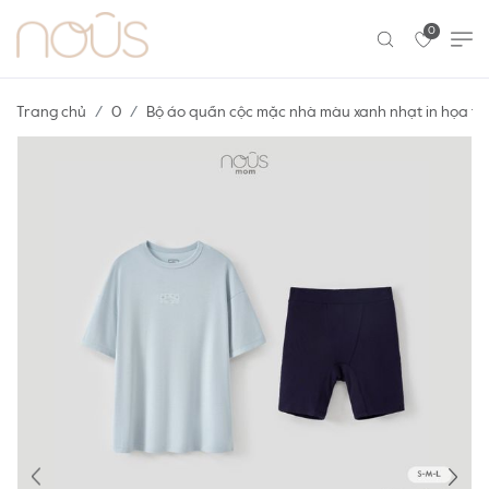
0
Trang chủ
0
Bộ áo quần cộc mặc nhà màu xanh nhạt in họa tiế