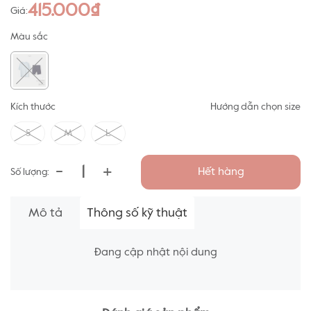
415.000₫
Giá:
Màu sắc
Kích thước
Hướng dẫn chọn size
S
M
L
-
+
Hết hàng
Số lượng:
Mô tả
Thông số kỹ thuật
Đang cập nhật nội dung