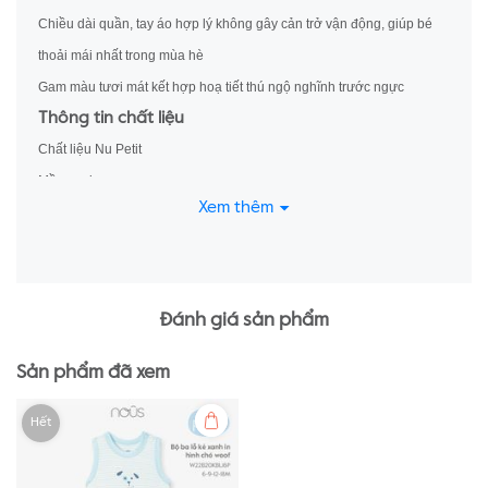
Chiều dài quần, tay áo hợp lý không gây cản trở vận động, giúp bé
thoải mái nhất trong mùa hè
Gam màu tươi mát kết hợp hoạ tiết thú ngộ nghĩnh trước ngực
Thông tin chất liệu
Chất liệu Nu Petit
Mềm mại
Xem thêm
Kháng khuẩn
Thoát hơi tốt
Thông tin bổ sung
Sản phẩm của Công ty Cổ phần NU Việt Nam
Đánh giá sản phẩm
Website: nous.com.vn
Sản xuất tại Việt Nam
Sản phẩm đã xem
Hết