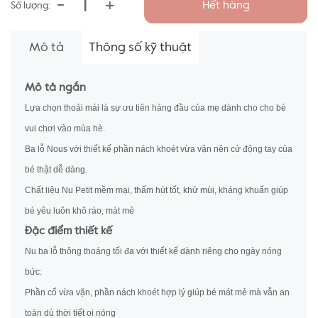
-
+
Hết hàng
Số lượng:
Mô tả
Thông số kỹ thuật
Mô tả ngắn
Lựa chọn thoải mái là sự ưu tiên hàng đầu của mẹ dành cho cho bé
vui chơi vào mùa hè.
Ba lỗ Nous với thiết kế phần nách khoét vừa vặn nên cử động tay của
bé thật dễ dàng.
Chất liệu Nu Petit mềm mại, thấm hút tốt, khử mùi, kháng khuẩn giúp
bé yêu luôn khô ráo, mát mẻ
Đặc điểm thiết kế
Nu ba lỗ thông thoáng tối đa với thiết kế dành riêng cho ngày nóng
bức:
Phần cổ vừa vặn, phần nách khoét hợp lý giúp bé mát mẻ mà vẫn an
toàn dù thời tiết oi nóng