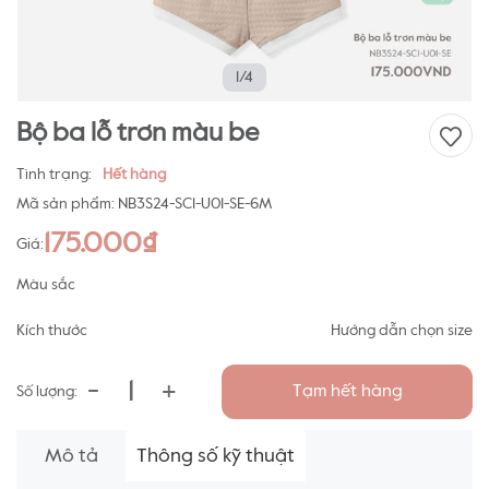
1/4
Bộ ba lỗ trơn màu be
Tình trạng:
Hết hàng
Mã sản phẩm:
NB3S24-SC1-U01-SE-6M
175.000₫
Giá:
Màu sắc
Kích thước
Hướng dẫn chọn size
-
+
Tạm hết hàng
Số lượng:
Mô tả
Thông số kỹ thuật