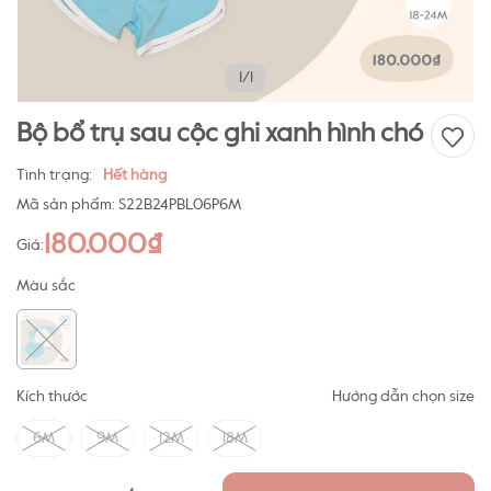
1/1
Bộ bổ trụ sau cộc ghi xanh hình chó
Tình trạng:
Hết hàng
Mã sản phẩm:
S22B24PBL06P6M
180.000₫
Giá:
Màu sắc
Kích thước
Hướng dẫn chọn size
6M
9M
12M
18M