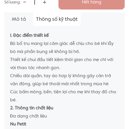
-
+
Hết hàng
Số lượng:
Mô tả
Thông số kỹ thuật
1. Đặc điểm thiết kế
Bộ bổ trụ mang lại cảm giác dễ chịu cho bé khi lẫy
bò mà phần bụng sẽ không bị hở.
Thiết kế chui đầu tiết kiệm thời gian cho mẹ chỉ với
vài thao tác nhanh gọn.
Chiều dài quần, tay áo hợp lý không gây cản trở
vận động, giúp bé thoải mái nhất trong mùa hè
Cúc bấm mỏng, bền, tiện lợi cho mẹ khi thay đồ cho
bé.
2. Thông tin chất liệu
Đa dạng chất liệu
Nu Petit