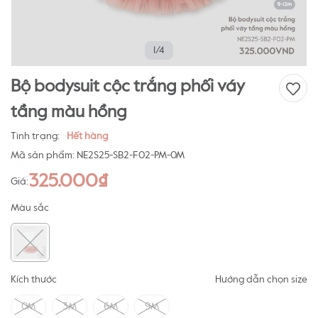
1/4
Bộ bodysuit cộc trắng phối váy
tầng màu hồng
Tình trạng:
Hết hàng
Mã sản phẩm:
NE2S25-SB2-F02-PM-0M
325.000₫
Giá:
Màu sắc
Kích thước
Hướng dẫn chọn size
0M
3M
6M
9M