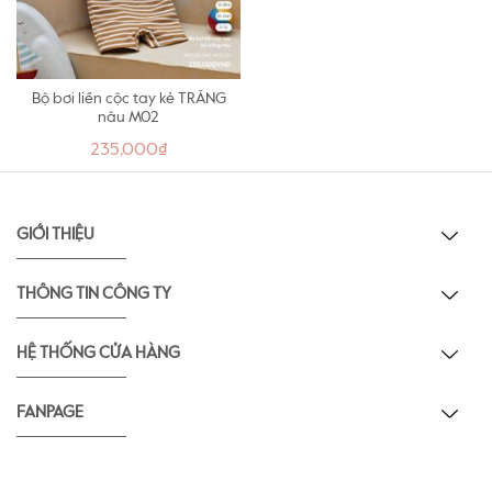
Bộ bơi liền cộc tay kẻ TRẮNG
nâu M02
235,000₫
GIỚI THIỆU
THÔNG TIN CÔNG TY
HỆ THỐNG CỬA HÀNG
FANPAGE