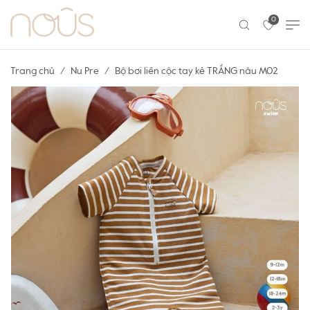
0
Trang chủ
Nu Pre
Bộ bơi liền cộc tay kẻ TRẮNG nâu M02