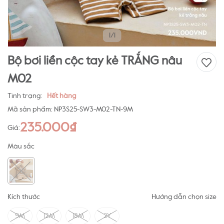
1/1
Bộ bơi liền cộc tay kẻ TRẮNG nâu
M02
Tình trạng:
Hết hàng
Mã sản phẩm:
NP3S25-SW3-M02-TN-9M
235.000₫
Giá:
Màu sắc
Kích thước
Hướng dẫn chọn size
9M
12M
18M
2Y