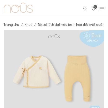
0
Trang chủ
Khác
Bộ cài lệch dài màu be in họa tiết phối quần 