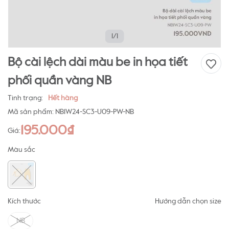
1/1
Bộ cài lệch dài màu be in họa tiết
phối quần vàng NB
Tình trạng:
Hết hàng
Mã sản phẩm:
NB1W24-SC3-U09-PW-NB
195.000₫
Giá:
Màu sắc
Kích thước
Hướng dẫn chọn size
NB