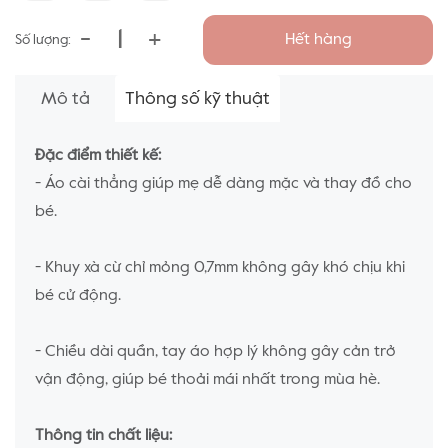
-
+
Hết hàng
Số lượng:
Mô tả
Thông số kỹ thuật
Đặc điểm thiết kế:
- Áo cài thẳng giúp mẹ dễ dàng mặc và thay đồ cho
bé.
- Khuy xà cừ chỉ mỏng 0,7mm không gây khó chịu khi
bé cử động.
- Chiều dài quần, tay áo hợp lý không gây cản trở
vận động, giúp bé thoải mái nhất trong mùa hè.
Thông tin chất liệu: