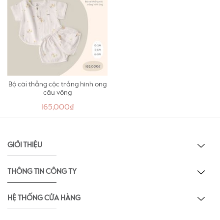
Nu Air:
Thông thoáng
Kháng khuẩn
Kiểm soát nhiệt độ
Bộ cài thẳng cộc trắng hình ong
-
cầu vồng
Nu Xô:
165,000₫
Thông thoáng
GIỚI THIỆU
Thấm hút mồ hôi
Mềm mịn
THÔNG TIN CÔNG TY
HỆ THỐNG CỬA HÀNG