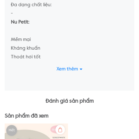
Đa dạng chất liệu:
-
Nu Petit:
Mềm mại
Kháng khuẩn
Thoát hơi tốt
Xem thêm
-
Nu Doux:
Mềm mại
Đánh giá sản phẩm
Thấm hút tốt
Sản phẩm đã xem
Không gây kích ứng da
Hết
-