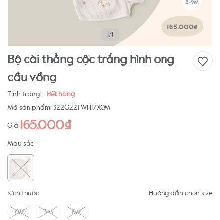
1/1
Bộ cài thẳng cộc trắng hình ong
cầu vồng
Tình trạng:
Hết hàng
Mã sản phẩm:
S22G22TWH17X0M
165.000₫
Giá:
Màu sắc
Kích thước
Hướng dẫn chọn size
0M
3M
6M