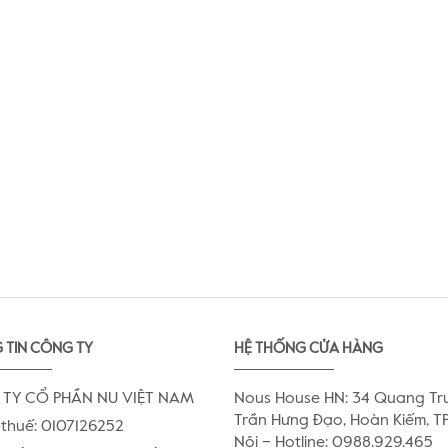
 TIN CÔNG TY
HỆ THỐNG CỬA HÀNG
TY CỔ PHẦN NU VIỆT NAM
Nous House HN: 34 Quang Tr
Trần Hưng Đạo, Hoàn Kiếm, TP
thuế: 0107126252
Nội – Hotline: 0988.929.465