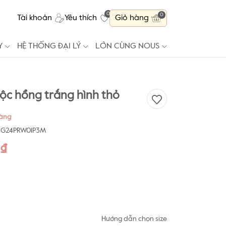
0
0
Tài khoản
Yêu thích
Giỏ hàng
Y
HỆ THỐNG ĐẠI LÝ
LỚN CÙNG NOUS
cộc hồng trắng hình thỏ
hàng
2G24PRW01P3M
0₫
Hướng dẫn chọn size