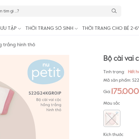
SƯU TẬP
THỜI TRANG SƠ SINH
THỜI TRANG CHO BÉ 2-6
g trắng hình thỏ
Bộ cài vai 
Tình trạng:
Hết 
Mã sản phẩm:
S2
175.00
Giá:
Màu sắc
Kích thước