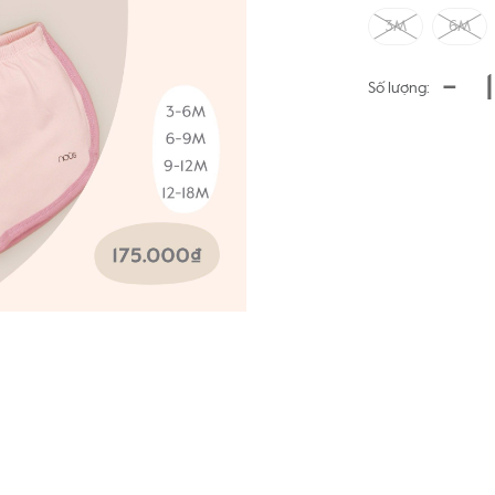
3M
6M
-
Số lượng: