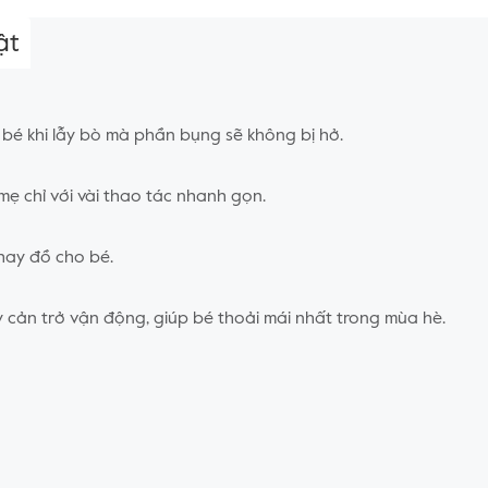
ật
o bé khi lẫy bò mà phần bụng sẽ không bị hở.
 mẹ chỉ với vài thao tác nhanh gọn.
thay đồ cho bé.
y cản trở vận động, giúp bé thoải mái nhất trong mùa hè.