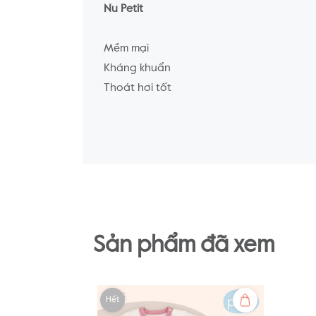
Nu Petit
Mềm mại
Kháng khuẩn
Thoát hơi tốt
-
Nu Doux
Mềm mại
Thấm hút tốt
Không gây kích ứng da
Sản phẩm đã xem
-
Nu Air
Hết