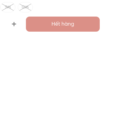
9M
12M
+
Hết hàng