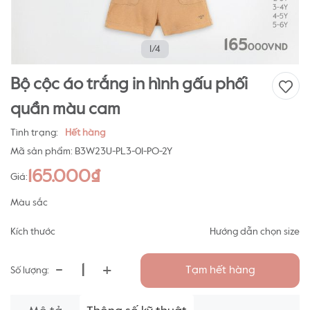
1/4
Bộ cộc áo trắng in hình gấu phối
quần màu cam
Tình trạng:
Hết hàng
Mã sản phẩm:
B3W23U-PL3-01-PO-2Y
165.000₫
Giá:
Màu sắc
Kích thước
Hướng dẫn chọn size
-
+
Tạm hết hàng
Số lượng: