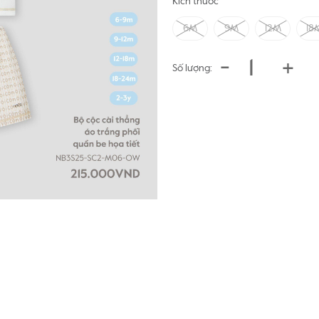
Kích thước
6M
9M
12M
18
-
+
Số lượng: