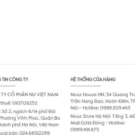
 TIN CÔNG TY
HỆ THỐNG CỬA HÀNG
TY CỔ PHẦN NU VIỆT NAM
Nous House HN: 34 Quang Tr
Trần Hưng Đạo, Hoàn Kiếm, TP
thuế: 0107126252
Nội – Hotline: 0988.929.465
:
Số 2, ngách 6/14 phố Đội
Nous Store Hà Nội: Tầng 3, 
Phường Vĩnh Phúc, Quận Ba
Mall Q.Hà Đông - Hotline:
Thành phố Hà Nội, Việt Nam
0989.491.875
hoại bàn:
024.66512299