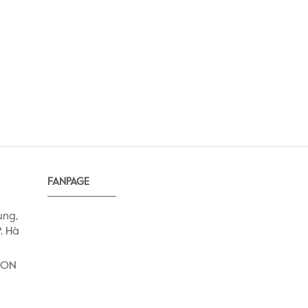
FANPAGE
ung,
. Hà
AEON