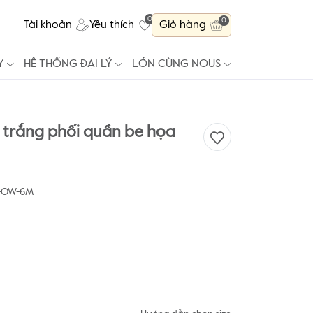
0
0
Tài khoản
Yêu thích
Giỏ hàng
Y
HỆ THỐNG ĐẠI LÝ
LỚN CÙNG NOUS
o trắng phối quần be họa
6-OW-6M