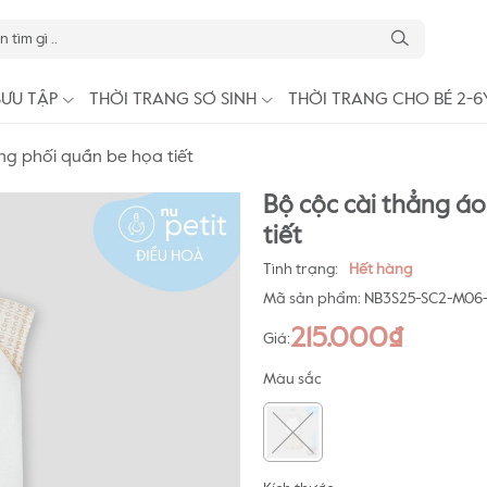
SƯU TẬP
THỜI TRANG SƠ SINH
THỜI TRANG CHO BÉ 2-6
ng phối quần be họa tiết
Bộ cộc cài thẳng á
tiết
Tình trạng:
Hết hàng
Mã sản phẩm:
NB3S25-SC2-M0
215.000₫
Giá:
Màu sắc