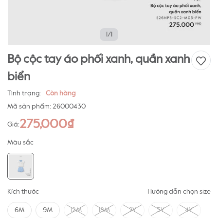
1/1
Bộ cộc tay áo phối xanh, quần xanh
biển
Tình trạng:
Còn hàng
Mã sản phẩm:
26000430
275,000₫
Giá:
Màu sắc
Kích thước
Hướng dẫn chọn size
6M
9M
12M
18M
2Y
3Y
4Y