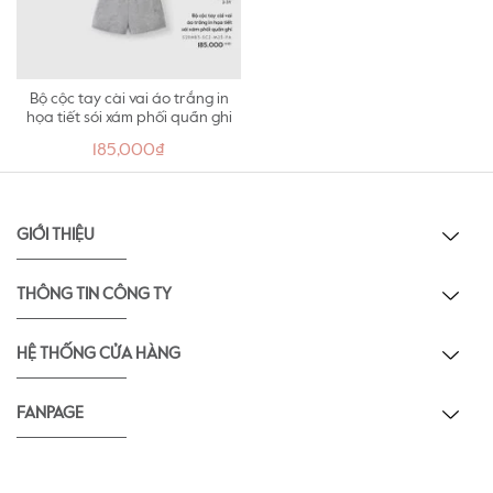
Bộ cộc tay cài vai áo trắng in
họa tiết sói xám phối quần ghi
185,000₫
GIỚI THIỆU
THÔNG TIN CÔNG TY
HỆ THỐNG CỬA HÀNG
FANPAGE