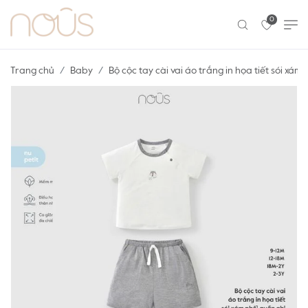
0
Trang chủ
Baby
Bộ cộc tay cài vai áo trắng in họa tiết sói xám