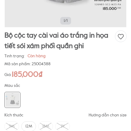
1/1
Bộ cộc tay cài vai áo trắng in họa
tiết sói xám phối quần ghi
Tình trạng:
Còn hàng
Mã sản phẩm:
25004388
185,000₫
Giá:
Màu sắc
Kích thước
Hướng dẫn chọn size
9M
12M
18M
2Y