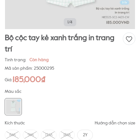
1/4
Bộ cộc tay kẻ xanh trắng in trang
trí
Tình trạng:
Còn hàng
Mã sản phẩm:
25000295
185,000₫
Giá:
Màu sắc
Kích thước
Hướng dẫn chọn size
6M
9M
12M
18M
2Y