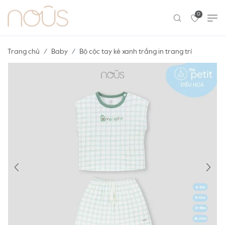
0
Trang chủ
Baby
Bộ cộc tay kẻ xanh trắng in trang trí