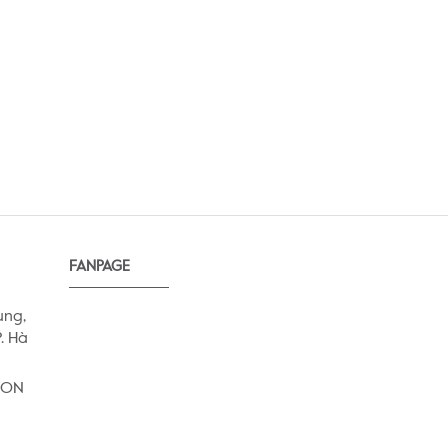
FANPAGE
ung,
. Hà
AEON