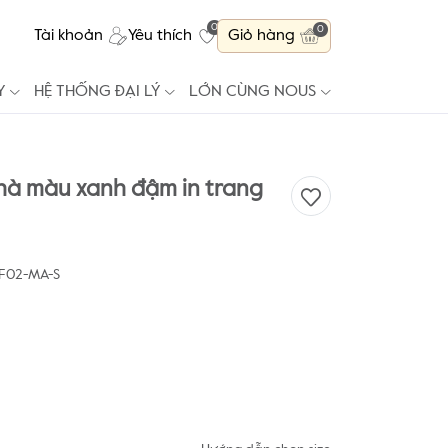
0
0
Tài khoản
Yêu thích
Giỏ hàng
Y
HỆ THỐNG ĐẠI LÝ
LỚN CÙNG NOUS
hà màu xanh đậm in trang
F02-MA-S