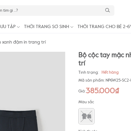
SƯU TẬP
THỜI TRANG SƠ SINH
THỜI TRANG CHO BÉ 2-6
xanh đậm in trang trí
Bộ cộc tay mặc n
trí
Tình trạng:
Hết hàng
Mã sản phẩm:
NP6W25-SC2-
385.000₫
Giá:
Màu sắc