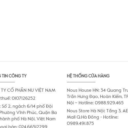
 TIN CÔNG TY
HỆ THỐNG CỬA HÀNG
TY CỔ PHẦN NU VIỆT NAM
Nous House HN: 34 Quang Tr
Trần Hưng Đạo, Hoàn Kiếm, TP
thuế: 0107126252
Nội – Hotline: 0988.929.465
:
Số 2, ngách 6/14 phố Đội
Nous Store Hà Nội: Tầng 3, 
Phường Vĩnh Phúc, Quận Ba
Mall Q.Hà Đông - Hotline:
Thành phố Hà Nội, Việt Nam
0989.491.875
hoại bàn:
024.66512299