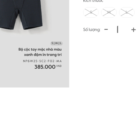
Kích thước
S
M
L
-
+
Số lượng: