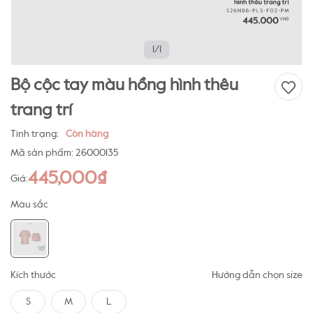
1/1
Bộ cộc tay màu hồng hình thêu
trang trí
Tình trạng:
Còn hàng
Mã sản phẩm:
26000135
445,000₫
Giá:
Màu sắc
Kích thước
Hướng dẫn chọn size
S
M
L