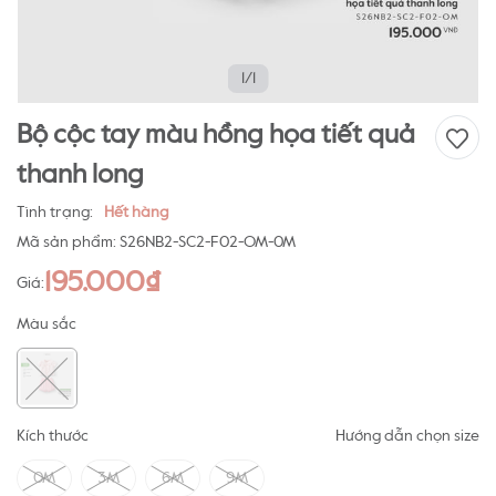
1/1
Bộ cộc tay màu hồng họa tiết quả
thanh long
Tình trạng:
Hết hàng
Mã sản phẩm:
S26NB2-SC2-F02-OM-0M
195.000₫
Giá:
Màu sắc
Kích thước
Hướng dẫn chọn size
0M
3M
6M
9M