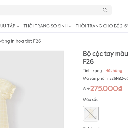
SƯU TẬP
THỜI TRANG SƠ SINH
THỜI TRANG CHO BÉ 2-6
vàng in họa tiết F26
Bộ cộc tay màu 
F26
Tình trạng:
Hết hàng
Mã sản phẩm:
S26NB2-S
275.000₫
Giá:
Màu sắc