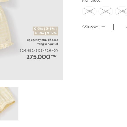
Kích thước
0M
3M
6M
-
Số lượng: