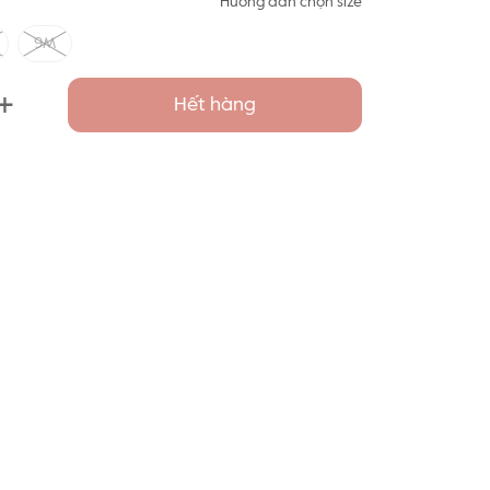
Hướng dẫn chọn size
9M
+
Hết hàng