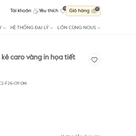
0
0
Tài khoản
Yêu thích
Giỏ hàng
Y
HỆ THỐNG ĐẠI LÝ
LỚN CÙNG NOUS
kẻ caro vàng in họa tiết
C2-F26-OY-0M