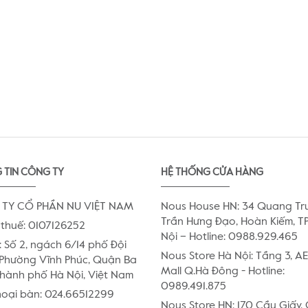
 TIN CÔNG TY
HỆ THỐNG CỬA HÀNG
TY CỔ PHẦN NU VIỆT NAM
Nous House HN: 34 Quang Tr
Trần Hưng Đạo, Hoàn Kiếm, TP
thuế: 0107126252
Nội – Hotline: 0988.929.465
:
Số 2, ngách 6/14 phố Đội
Nous Store Hà Nội: Tầng 3, 
Phường Vĩnh Phúc, Quận Ba
Mall Q.Hà Đông - Hotline:
Thành phố Hà Nội, Việt Nam
0989.491.875
hoại bàn:
024.66512299
Nous Store HN: 170 Cầu Giấy,