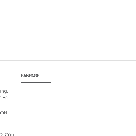
FANPAGE
ung,
. Hà
AEON
 Q. Cầu