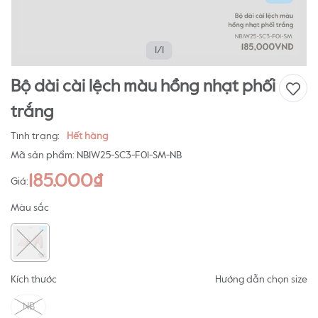
1/1
Bộ dài cài lệch màu hồng nhạt phối
trắng
Tình trạng:
Hết hàng
Mã sản phẩm:
NB1W25-SC3-F01-SM-NB
185.000₫
Giá:
Màu sắc
Kích thước
Hướng dẫn chọn size
NB