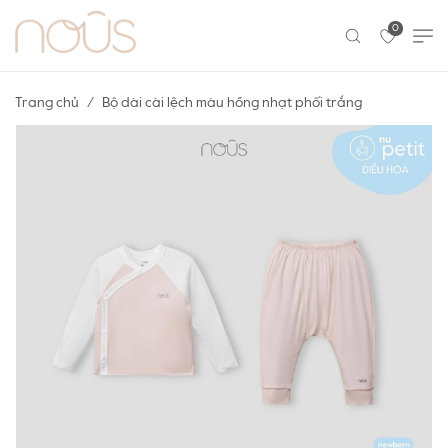
0
Trang chủ
Bộ dài cài lệch màu hồng nhạt phối trắng