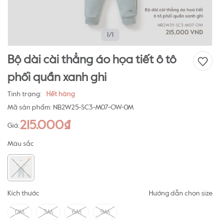
1/1
Bộ dài cài thẳng áo họa tiết ô tô
phối quần xanh ghi
Tình trạng:
Hết hàng
Mã sản phẩm:
NB2W25-SC3-M07-OW-0M
215.000₫
Giá:
Màu sắc
Kích thước
Hướng dẫn chọn size
0M
3M
6M
9M