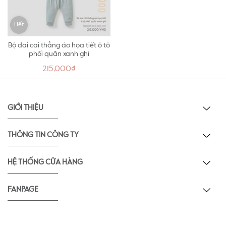
Hết
Bộ dài cài thẳng áo họa tiết ô tô
phối quần xanh ghi
215,000₫
GIỚI THIỆU
THÔNG TIN CÔNG TY
HỆ THỐNG CỬA HÀNG
FANPAGE