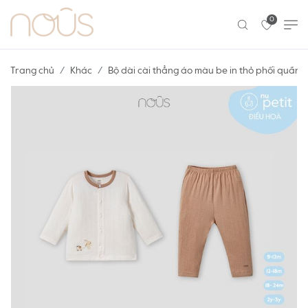
0
Trang chủ
Khác
Bộ dài cài thẳng áo màu be in thỏ phối quần 