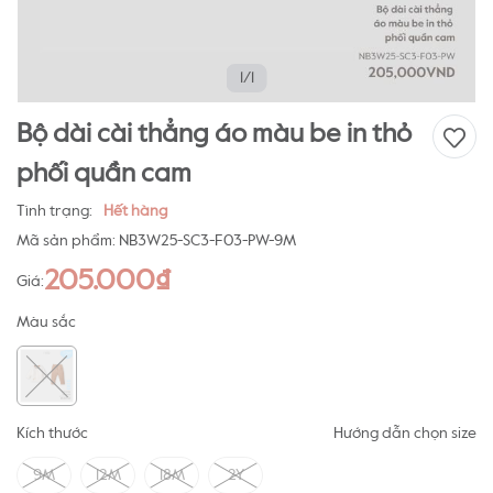
1/1
Bộ dài cài thẳng áo màu be in thỏ
phối quần cam
Tình trạng:
Hết hàng
Mã sản phẩm:
NB3W25-SC3-F03-PW-9M
205.000₫
Giá:
Màu sắc
Kích thước
Hướng dẫn chọn size
9M
12M
18M
2Y