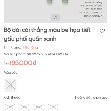
1/4
Bộ dài cài thẳng màu be họa tiết
gấu phối quần xanh
Tình trạng:
Hết hàng
Mã sản phẩm:
NB2W25-SC3-M04-OW-0M
195.000₫
Giá:
Màu sắc
Kích thước
Hướng dẫn chọn size
0M
3M
6M
9M