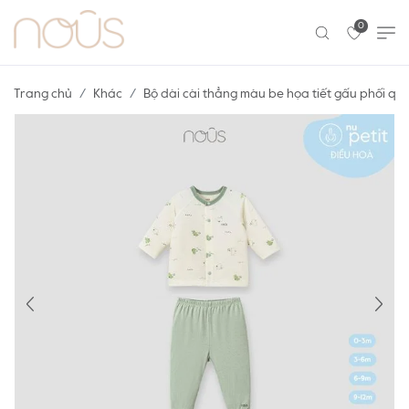
0
Trang chủ
Khác
Bộ dài cài thẳng màu be họa tiết gấu phối qu