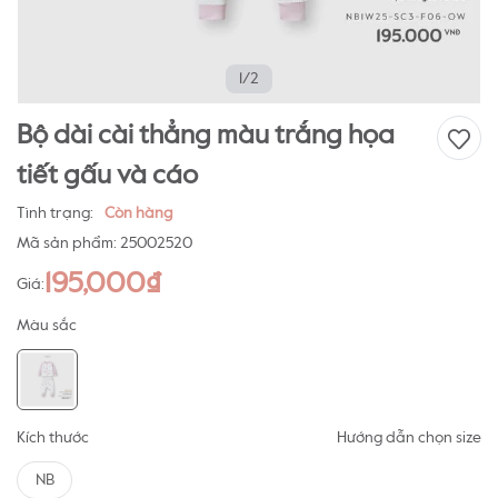
1/2
Bộ dài cài thẳng màu trắng họa
tiết gấu và cáo
Tình trạng:
Còn hàng
Mã sản phẩm:
25002520
195,000₫
Giá:
Màu sắc
Kích thước
Hướng dẫn chọn size
NB