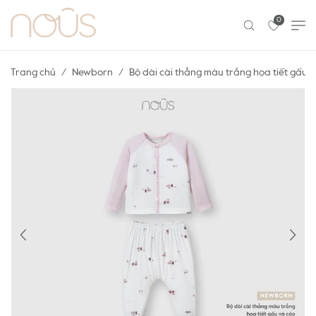
0
Trang chủ
Newborn
Bộ dài cài thẳng màu trắng họa tiết gấu 