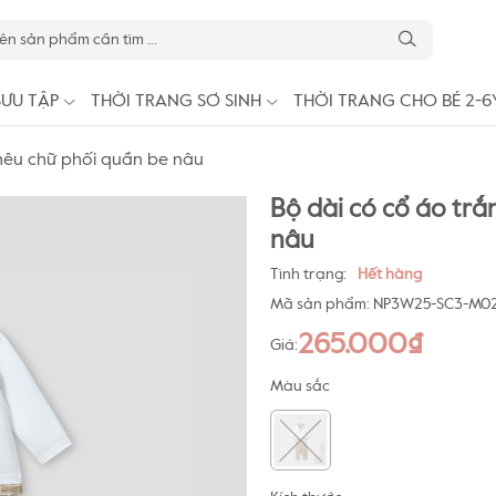
SƯU TẬP
THỜI TRANG SƠ SINH
THỜI TRANG CHO BÉ 2-6
thêu chữ phối quần be nâu
Bộ dài có cổ áo trắ
nâu
Tình trạng:
Hết hàng
Mã sản phẩm:
NP3W25-SC3-M02
265.000₫
Giá:
Màu sắc