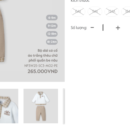
Kích thước
6M
9M
12M
18
-
+
Số lượng: