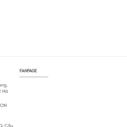
FANPAGE
ung,
. Hà
AEON
 Q. Cầu