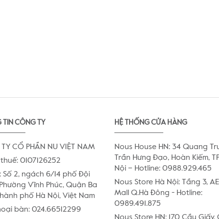
 TIN CÔNG TY
HỆ THỐNG CỬA HÀNG
TY CỔ PHẦN NU VIỆT NAM
Nous House HN: 34 Quang Tr
Trần Hưng Đạo, Hoàn Kiếm, TP
thuế: 0107126252
Nội – Hotline: 0988.929.465
:
Số 2, ngách 6/14 phố Đội
Nous Store Hà Nội: Tầng 3, 
Phường Vĩnh Phúc, Quận Ba
Mall Q.Hà Đông - Hotline:
Thành phố Hà Nội, Việt Nam
0989.491.875
hoại bàn:
024.66512299
Nous Store HN: 170 Cầu Giấy,