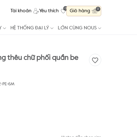
0
0
Tài khoản
Yêu thích
Giỏ hàng
Y
HỆ THỐNG ĐẠI LÝ
LỚN CÙNG NOUS
ng thêu chữ phối quần be
-PE-6M