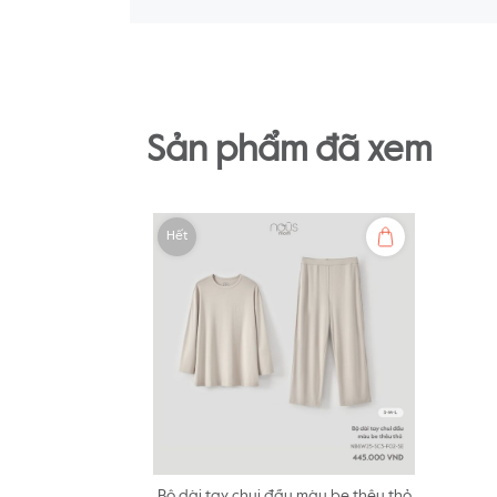
Sản phẩm đã xem
Hết
Bộ dài tay chui đầu màu be thêu thỏ