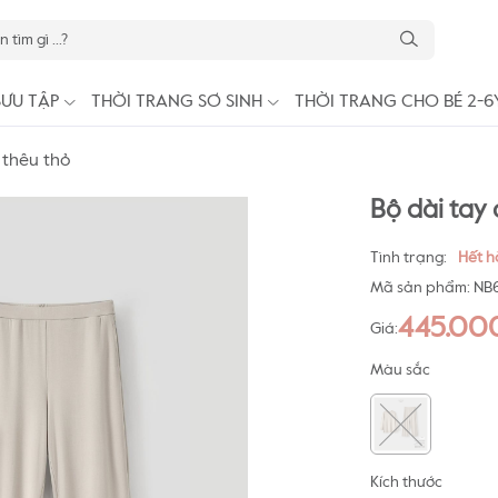
SƯU TẬP
THỜI TRANG SƠ SINH
THỜI TRANG CHO BÉ 2-6
 thêu thỏ
Bộ dài tay
Tình trạng:
Hết 
Mã sản phẩm:
NB
445.00
Giá:
Màu sắc
Kích thước