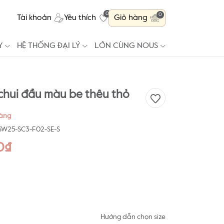
0
0
Tài khoản
Yêu thích
Giỏ hàng
Y
HỆ THỐNG ĐẠI LÝ
LỚN CÙNG NOUS
 chui đầu màu be thêu thỏ
hàng
6W25-SC3-F02-SE-S
0₫
Hướng dẫn chọn size