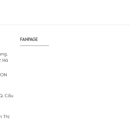
FANPAGE
ung,
. Hà
AEON
 Q. Cầu
n Thị