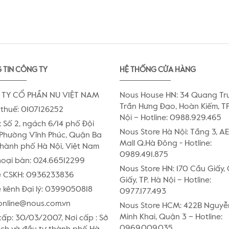
 TIN CÔNG TY
HỆ THỐNG CỬA HÀNG
TY CỔ PHẦN NU VIỆT NAM
Nous House HN: 34 Quang Tr
Trần Hưng Đạo, Hoàn Kiếm, TP
thuế: 0107126252
Nội – Hotline: 0988.929.465
:
Số 2, ngách 6/14 phố Đội
Nous Store Hà Nội: Tầng 3, 
Phường Vĩnh Phúc, Quận Ba
Mall Q.Hà Đông - Hotline:
Thành phố Hà Nội, Việt Nam
0989.491.875
hoại bàn:
024.66512299
Nous Store HN: 170 Cầu Giấy,
e CSKH:
0936233836
Giấy, TP. Hà Nội – Hotline:
 kênh Đại lý:
0399050818
0977.177.493
online@nous.com.vn
Nous Store HCM: 422B Nguyễ
Minh Khai, Quận 3 – Hotline:
ấp: 30/03/2007, Nơi cấp : Sở
0969.009.035