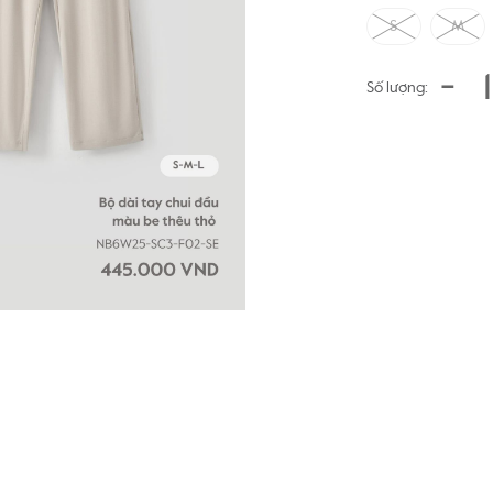
S
M
-
Số lượng: