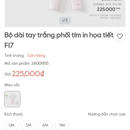
1/3
Bộ dài tay trắng phối tím in họa tiết
F17
Tình trạng:
Còn hàng
Mã sản phẩm:
26001955
225,000₫
Giá:
Màu sắc
Kích thước
Hướng dẫn chọn size
0M
3M
6M
9M