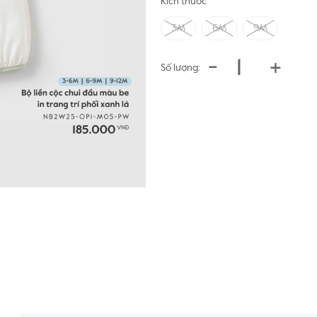
Kích thước
3M
6M
9M
-
+
Số lượng: