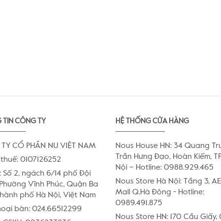
 TIN CÔNG TY
HỆ THỐNG CỬA HÀNG
TY CỔ PHẦN NU VIỆT NAM
Nous House HN: 34 Quang Tr
Trần Hưng Đạo, Hoàn Kiếm, TP
thuế: 0107126252
Nội – Hotline: 0988.929.465
:
Số 2, ngách 6/14 phố Đội
Nous Store Hà Nội: Tầng 3, 
Phường Vĩnh Phúc, Quận Ba
Mall Q.Hà Đông - Hotline:
Thành phố Hà Nội, Việt Nam
0989.491.875
hoại bàn:
024.66512299
Nous Store HN: 170 Cầu Giấy,