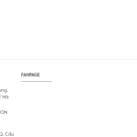
FANPAGE
ung,
. Hà
AEON
 Q. Cầu