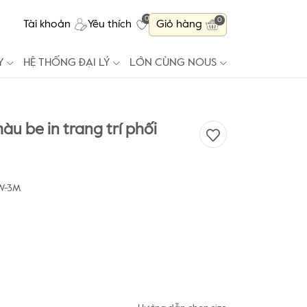
0
0
Tài khoản
Yêu thích
Giỏ hàng
Y
HỆ THỐNG ĐẠI LÝ
LỚN CÙNG NOUS
àu be in trang trí phối
W-3M