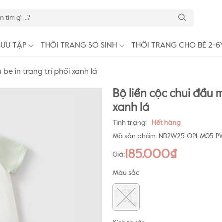
SƯU TẬP
THỜI TRANG SƠ SINH
THỜI TRANG CHO BÉ 2-6
be in trang trí phối xanh lá
Bộ liền cộc chui đầu m
xanh lá
Tình trạng:
Hết hàng
Mã sản phẩm:
NB2W25-OP1-M05-P
185.000₫
Giá:
Màu sắc