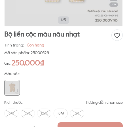
1/5
Bộ liền cộc màu nâu nhạt
Tình trạng:
Còn hàng
Mã sản phẩm:
25000529
250,000₫
Giá:
Màu sắc
Kích thước
Hướng dẫn chọn size
6M
9M
12M
18M
2Y