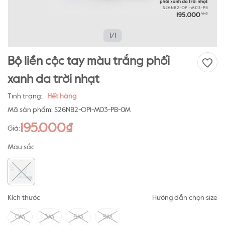
1/1
Bộ liền cộc tay màu trắng phối
xanh da trời nhạt
Tình trạng:
Hết hàng
Mã sản phẩm:
S26NB2-OP1-M03-PB-0M
195.000₫
Giá:
Màu sắc
Kích thước
Hướng dẫn chọn size
0M
3M
6M
9M