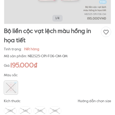
1/4
Bộ liền cộc vạt lệch màu hồng in
họa tiết
Tình trạng:
Hết hàng
Mã sản phẩm:
NB2S25-OP1-F06-OM-0M
195.000₫
Giá:
Màu sắc
Kích thước
Hướng dẫn chọn size
0M
3M
6M
9M