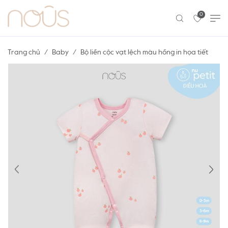
0
Trang chủ
Baby
Bộ liền cộc vạt lệch màu hồng in họa tiết