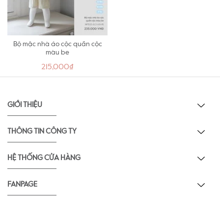
Bộ mặc nhà áo cộc quần cộc
màu be
215,000₫
GIỚI THIỆU
THÔNG TIN CÔNG TY
HỆ THỐNG CỬA HÀNG
FANPAGE