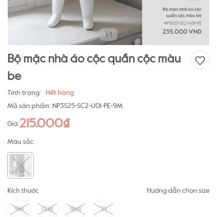
1/1
Bộ mặc nhà áo cộc quần cộc màu
be
Tình trạng:
Hết hàng
Mã sản phẩm:
NP3S25-SC2-U01-PE-9M
215.000₫
Giá:
Màu sắc
Kích thước
Hướng dẫn chọn size
9M
12M
18M
2Y