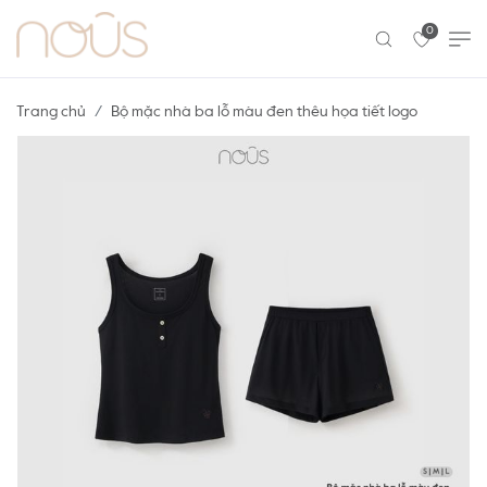
0
Trang chủ
Bộ mặc nhà ba lỗ màu đen thêu họa tiết logo