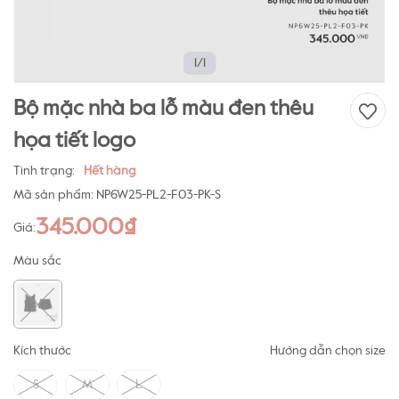
1/1
Bộ mặc nhà ba lỗ màu đen thêu
họa tiết logo
Tình trạng:
Hết hàng
Mã sản phẩm:
NP6W25-PL2-F03-PK-S
345.000₫
Giá:
Màu sắc
Kích thước
Hướng dẫn chọn size
S
M
L