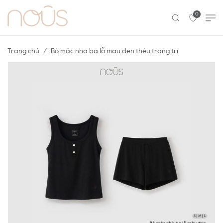
0
Trang chủ
Bộ mặc nhà ba lỗ màu đen thêu trang trí