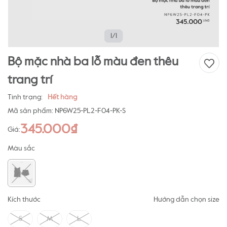
1/1
Bộ mặc nhà ba lỗ màu đen thêu
trang trí
Tình trạng:
Hết hàng
Mã sản phẩm:
NP6W25-PL2-F04-PK-S
345.000₫
Giá:
Màu sắc
Kích thước
Hướng dẫn chọn size
S
M
L