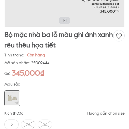
1/1
Bộ mặc nhà ba lỗ màu ghi ánh xanh
rêu thêu họa tiết
Tình trạng:
Còn hàng
Mã sản phẩm:
25002444
345,000₫
Giá:
Màu sắc
Kích thước
Hướng dẫn chọn size
S
M
L