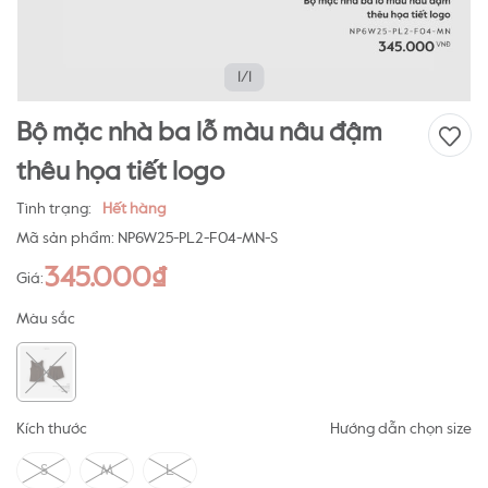
1/1
Bộ mặc nhà ba lỗ màu nâu đậm
thêu họa tiết logo
Tình trạng:
Hết hàng
Mã sản phẩm:
NP6W25-PL2-F04-MN-S
345.000₫
Giá:
Màu sắc
Kích thước
Hướng dẫn chọn size
S
M
L